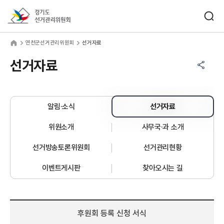
바로가기 메뉴
검색창 열기
경기도선거관리위원회
천군선거관리위원회
home
연천군선거관리위원회
선거자료
공유하기 메뉴
열기
선거자료
알림·소식
선거자료
위원소개
사무국·과 소개
선거방송토론위원회
선거관리현황
이벤트게시판
찾아오시는 길
후원회 등록 신청 서식