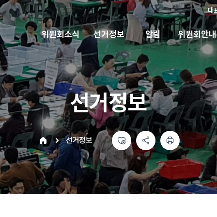
대
위원회소식
선거정보
알림
위원회안내
선거정보
좋아요
공유하기 메뉴
열기
인쇄하기
home
선거정보