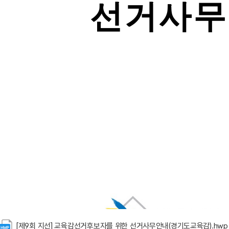
[제9회 지선] 교육감선거후보자를 위한 선거사무안내(경기도교육감).hwp