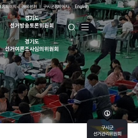
표홈페이지
재외선거
구시군홈페이지
English
경기도
검색창 열기
전체 메뉴 열기
선거방송토론위원회
경기도
선거여론조사심의위원회
바로가기 목록 열기
구시군
선거관리위원회