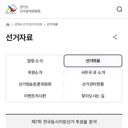
바로가기 메뉴
검색창 열기
경기도선거관리위원회
명시선거관리위원회
home
광명시선거관리위원회
선거자료
공유하기 메뉴
열기
선거자료
알림·소식
선거자료
위원소개
사무국·과 소개
선거방송토론위원회
선거관리현황
이벤트게시판
찾아오시는 길
제7회 전국동시지방선거 투표율 분석