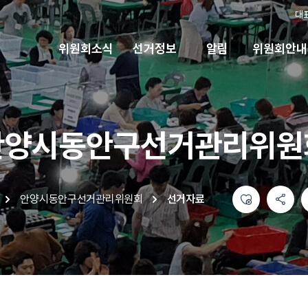
대
위원회소식
선거정보
알림
위원회안내
안양시동안구선거관리위원
좋아요
공유하기 메뉴
열기
인쇄하기
안양시동안구선거관리위원회
선거자료