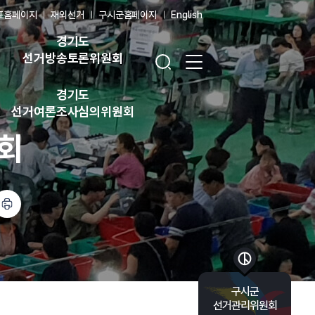
표홈페이지
재외선거
구시군홈페이지
English
경기도
검색창 열기
전체 메뉴 열기
선거방송토론위원회
경기도
선거여론조사심의위원회
회
바로가기 목록 열기
구시군
선거관리위원회