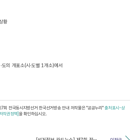
동상황
·도의 개표소(시·도별 1개소)에서
 제7회 전국동시지방선거 한국선거방송 안내 저작물은 "공공누리"
출처표시-상
[저작권정책]
을 확인하십시오.
[선거정보 카드뉴스] 제7회 전국동시지방선거 후보자등록...
이전글