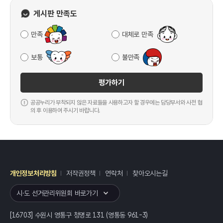
게시판 만족도
만족
대체로 만족
보통
불만족
평가하기
공공누리가 부착되지 않은 자료들을 사용하고자 할 경우에는 담당부서와 사전 협
의 후 이용하여 주시기 바랍니다.
개인정보처리방침
저작권정책
연락처
찾아오시는길
레이어
열기
시·도 선거관리위원회 바로가기
[16703] 수원시 영통구 청명로 131 (영통동 961-3)