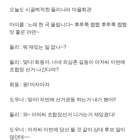
오늘도 시끌벅적한 둘리나라 마을회관
마이콜 : 노래 한 곡 올립니다~
후루룩 짭짭 후루룩 짭짭
맛 좋은 라면~
둘리 : 뭐 재밌는 일 없나~?
둘리 : 맞다! 희동아. 너네 외삼촌
길동이 아저씨 이번에
조합장 선거 나간다며?
희동 : 웅! 마자마자
도우너 : 맞아! 저번에 선거운동 하는거
내가 봤어!!
둘리 : 와~ 아저씨 조합장선거 나가는거 재밌겠다!
도우너 : 아저씨 이번에 당선 될 것 같아.상대 후보 말이
많던데~~