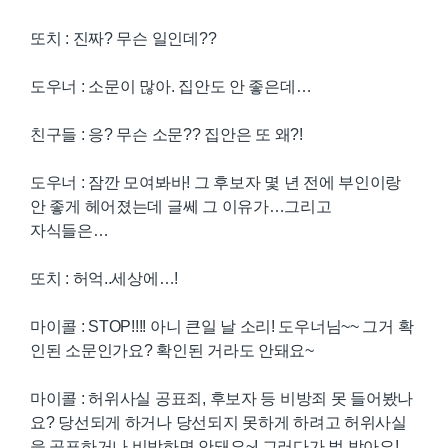
또치 : 진짜? 무슨 일인데??
도우너 : 소문이 많아. 집안도 안 좋은데…
친구들 : 응? 무슨 소문?? 집안은 또 왜?!
도우너 : 잠깐 모여봐바! 그 후보자 몇 년 전에 부인이랑
안 좋게 헤어졌는데 글쎄 그 이유가…그리고
자식들은…
또치 : 허억..세상에…!
마이콜 : STOP!!!! 아니 큰일 날 소리! 도우너님~~ 그거 확
인된 소문인가요? 확인된 거라도 안돼요~
마이콜 : 허위사실 공표죄, 후보자 등 비방죄 못 들어봤나
요? 당선되게 하거나 당선되지 못하게 하려고 허위사실
을 공표하거나 비방하면 안돼요~! 그러다가 벌 받아요!