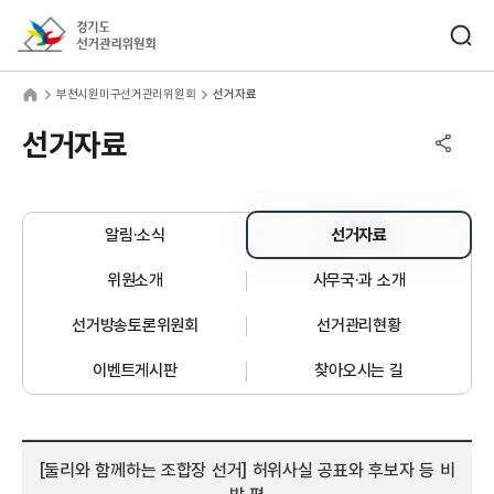
바로가기 메뉴
검색창 열기
경기도선거관리위원회
천시원미구선거관리위원회
home
부천시원미구선거관리위원회
선거자료
공유하기 메뉴
열기
선거자료
알림·소식
선거자료
위원소개
사무국·과 소개
선거방송토론위원회
선거관리현황
이벤트게시판
찾아오시는 길
[둘리와 함께하는 조합장 선거] 허위사실 공표와 후보자 등 비