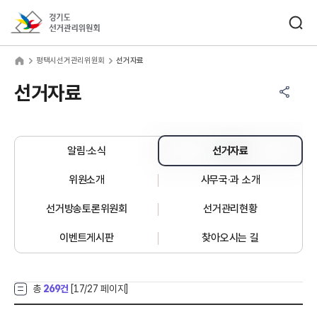
바로가기 메뉴
검색창 열기
경기도선거관리위원회
택시선거관리위원회
home
평택시선거관리위원회
선거자료
공유하기 메뉴
열기
선거자료
알림·소식
선거자료
위원소개
사무국·과 소개
선거방송토론위원회
선거관리현황
이벤트게시판
찾아오시는 길
총
269건
[
17
/27 페이지]