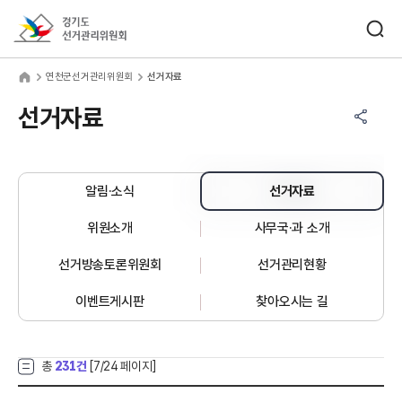
바로가기 메뉴
검색창 열기
경기도선거관리위원회
천군선거관리위원회
home
연천군선거관리위원회
선거자료
공유하기 메뉴
열기
선거자료
알림·소식
선거자료
위원소개
사무국·과 소개
선거방송토론위원회
선거관리현황
이벤트게시판
찾아오시는 길
총
231건
[
7
/24 페이지]