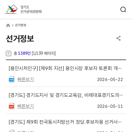
바로가기 메뉴
검색창 열기
경기도선거관리위원회
거정보
home
선거정보
공유하기 메뉴
열기
선거정보
총
1389건
[
1
/139 페이지]
[용인시처인구]
[제9회 지선] 용인시장 후보자 토론회 개최 공표
빠른보기
2026-05-22
[경기도]
경기도지사 및 경기도교육감, 비례대표경기도의원 선거벽보·선거공보 작성·제출수량 및 선거공약서 작성수량 등 공고
빠른보기
2026-05-11
[경기도]
제9회 전국동시지방선거 정당.후보자용 선거사무안내책자 및 서식 게시(경기도교육감, 경기도지사, 비례대표경기도의회의원)