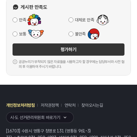
게시판 만족도
만족
대체로 만족
보통
불만족
평가하기
공공누리가 부착되지 않은 자료들을 사용하고자 할 경우에는 담당부서와 사전 협
의 후 이용하여 주시기 바랍니다.
개인정보처리방침
저작권정책
연락처
찾아오시는길
레이어
열기
시·도 선거관리위원회 바로가기
[16703] 수원시 영통구 청명로 131 (영통동 961-3)