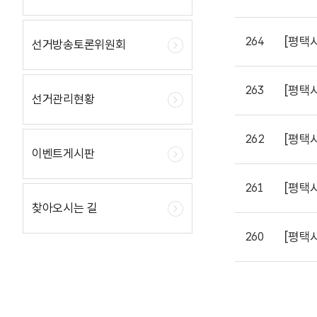
[평택
264
선거방송토론위원회
[평택
263
선거관리현황
[평택
262
이벤트게시판
[평택
261
찾아오시는 길
[평택
260