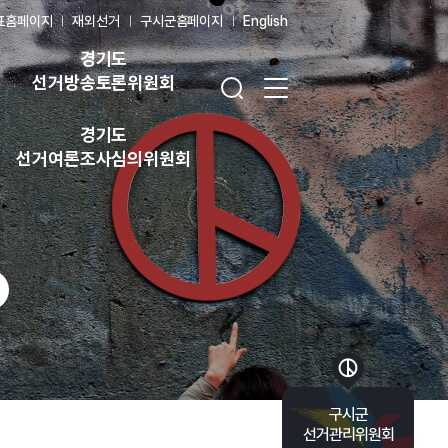
표홈페이지
재외선거
구시군홈페이지
English
경기도
검색창 열기
전체 메뉴 열기
선거방송토론위원회
경기도
선거여론조사심의위원회
바로가기 목록 열기
구시군
선거관리위원회