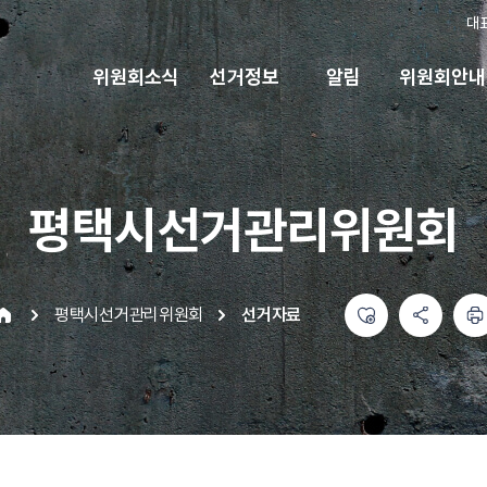
대
위원회소식
선거정보
알림
위원회안내
평택시선거관리위원회
좋아요
공유하기 메뉴
열기
인쇄하기
평택시선거관리위원회
선거자료