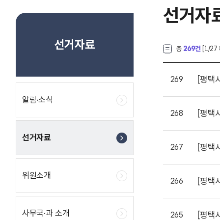
선거자
선거자료
총
269건
[
1
/27
[평택
269
알림·소식
[평택
268
선거자료
[평택
267
위원소개
[평택
266
사무국·과 소개
[평택
265