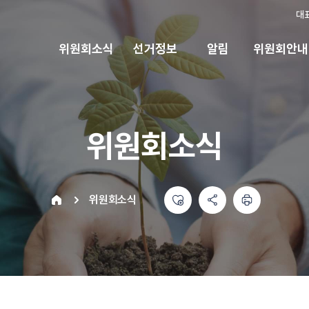
대
위원회소식
선거정보
알림
위원회안내
위원회소식
좋아요
공유하기 메뉴
열기
인쇄하기
home
위원회소식