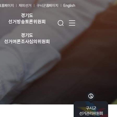
표홈페이지
재외선거
구시군홈페이지
English
경기도
검색창 열기
전체 메뉴 열기
선거방송토론위원회
경기도
선거여론조사심의위원회
바로가기 목록 열기
구시군
선거관리위원회