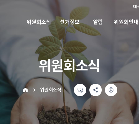
대
위원회소식
선거정보
알림
위원회안내
위원회소식
좋아요
공유하기 메뉴
열기
인쇄하기
home
위원회소식