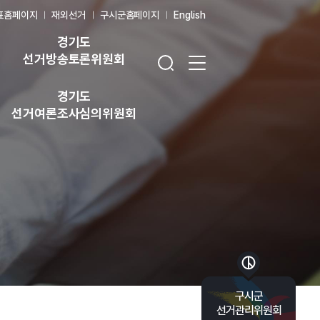
표홈페이지
재외선거
구시군홈페이지
English
경기도
검색창 열기
전체 메뉴 열기
선거방송토론위원회
경기도
선거여론조사심의위원회
바로가기 목록 열기
구시군
선거관리위원회