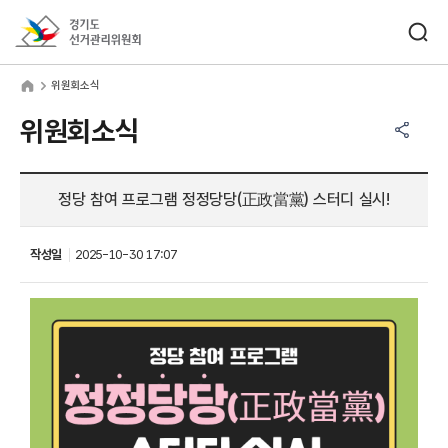
바로가기 메뉴
검색창 열기
경기도선거관리위원회
원회소식
home
위원회소식
공유하기 메뉴
열기
위원회소식
정당 참여 프로그램 정정당당(正政當黨) 스터디 실시!
작성일
2025-10-30 17:07