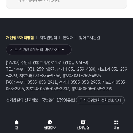
의 후 이용하여 주시기 바랍니다.
개인정보처리방침
저작권정책
연락처
찾아오시는길
레이어
열기
시·도 선거관리위원회 바로가기
[16703] 수원시 영통구 청명로 131 (영통동 961-3)
TEL : 총무과 031-259-4897, 선거과 031-259-4890, 지도1과 031-259
-4893, 지도2과 031-874-9766, 홍보과 031-259-4895
FAX : 총무과 0505-058-2911, 선거과 0505-058-2903, 지도1과 0505-
058-2905, 지도2과 0505-058-2907, 홍보과 0505-058-2909
선거법질의·신고제보 : 국번없이
1390
(유료)
구·시·군위원회 전화번호 안내
전체
열기/접기
홈
알림홍보
선거/법령
메뉴