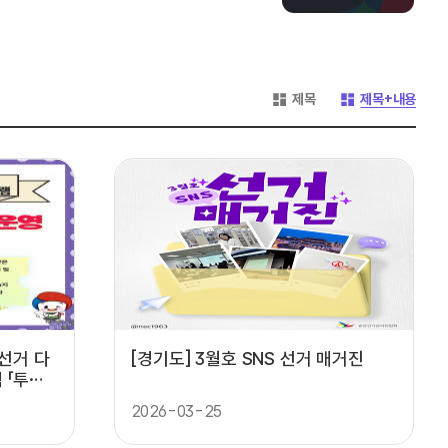
게시글 목록 형태 -
게시글 목록 형태 -
제목
제목+내용
선거 다
[경기도] 3월호 SNS 선거 매거진
 「투표-
2026-03-25