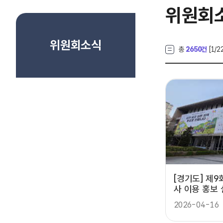
위원회
위원회소식
총
2650건
[
1
/2
[경기도] 제
사 이용 홍보 
2026-04-16