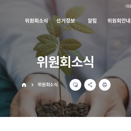
대
위원회소식
선거정보
알림
위원회안내
위원회소식
좋아요
공유하기 메뉴
열기
인쇄하기
home
위원회소식