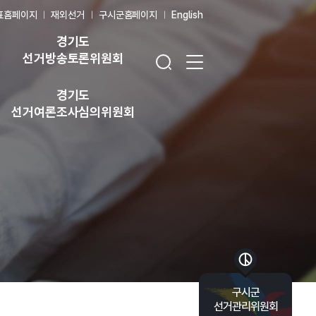
표홈페이지
재외선거
구시군홈페이지
English
경기도
검색창 열기
전체 메뉴 열기
선거방송토론위원회
경기도
선거여론조사심의위원회
바로가기 목록 열기
구시군
선거관리위원회