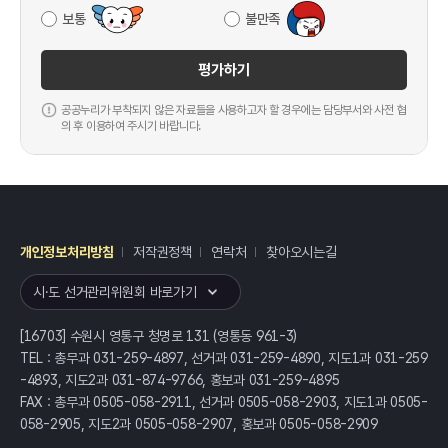
보통
불만족
평가하기
공공누리가 부착되지 않은 자료들을 사용하고자 할 경우에는 담당부서와 사전 협
의 후 이용하여 주시기 바랍니다.
개인정보처리방침
저작권정책
연락처
찾아오시는길
레이어
열기
시·도 선거관리위원회 바로가기
[16703] 수원시 영통구 청명로 131 (영통동 961-3)
TEL : 총무과 031-259-4897, 선거과 031-259-4890, 지도1과 031-259
-4893, 지도2과 031-874-9766, 홍보과 031-259-4895
FAX : 총무과 0505-058-2911, 선거과 0505-058-2903, 지도1과 0505-
058-2905, 지도2과 0505-058-2907, 홍보과 0505-058-2909