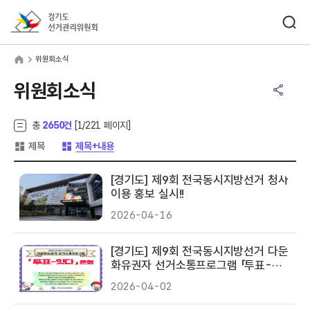
바로가기 메뉴
검색창 열기
경기도선거관리위원회
원회소식
home
위원회소식
공유하기 메뉴
열기
위원회소식
총
2650건
[
1
/221 페이지]
게시글 목록 형태 -
게시글 목록 형태 -
제목
제목+내용
[경기도] 제9회 전국동시지방선거 청사
이용 홍보 실시!!
2026-04-16
[경기도] 제9회 전국동시지방선거 다문
화유권자 선거소통프로그램 「투표-잇
다」 운영
2026-04-02