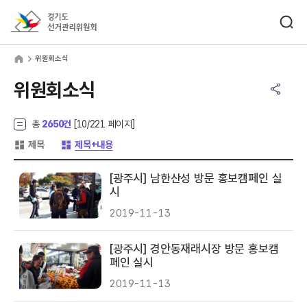
바로가기 메뉴
검색창 열기
경기도선거관리위원회
원회소식
home
위원회소식
공유하기 메뉴
열기
위원회소식
총
2650건
[
10
/221 페이지]
게시글 목록 형태 -
게시글 목록 형태 -
제목
제목+내용
[광주시] 남한산성 방문 홍보캠페인 실
시
2019-11-13
[광주시] 경안동재래시장 방문 홍보캠
페인 실시
2019-11-13