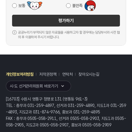
보통
불만족
평가하기
공공누리가 부착되지 않은 자료들을 사용하고자 할 경우에는 담당부서와 사전 협
의 후 이용하여 주시기 바랍니다.
개인정보처리방침
저작권정책
연락처
찾아오시는길
레이어
열기
시·도 선거관리위원회 바로가기
[16703] 수원시 영통구 청명로 131 (영통동 961-3)
TEL : 총무과 031-259-4897, 선거과 031-259-4890, 지도1과 031-259
-4893, 지도2과 031-874-9766, 홍보과 031-259-4895
FAX : 총무과 0505-058-2911, 선거과 0505-058-2903, 지도1과 0505-
058-2905, 지도2과 0505-058-2907, 홍보과 0505-058-2909