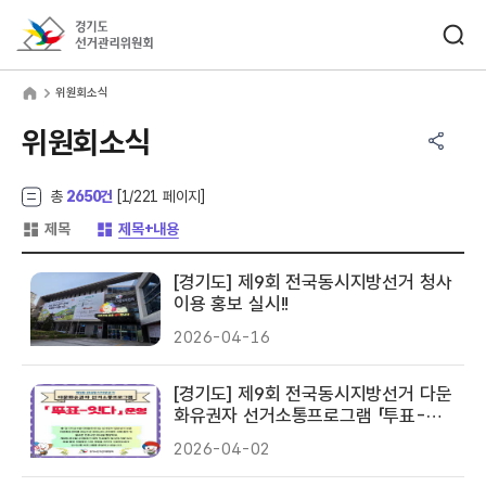
바로가기 메뉴
검색창 열기
경기도선거관리위원회
원회소식
home
위원회소식
공유하기 메뉴
열기
위원회소식
총
2650건
[
1
/221 페이지]
게시글 목록 형태 -
게시글 목록 형태 -
제목
제목+내용
[경기도] 제9회 전국동시지방선거 청사
이용 홍보 실시!!
2026-04-16
[경기도] 제9회 전국동시지방선거 다문
화유권자 선거소통프로그램 「투표-잇
다」 운영
2026-04-02