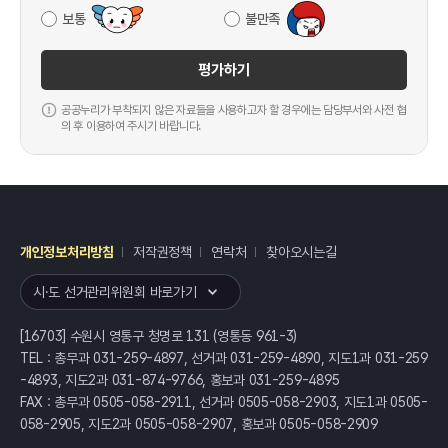
보통
불만족
평가하기
공공누리가 부착되지 않은 자료들을 사용하고자 할 경우에는 담당부서와 사전 협
의 후 이용하여 주시기 바랍니다.
개인정보처리방침
저작권정책
연락처
찾아오시는길
레이어
열기
시·도 선거관리위원회 바로가기
[16703] 수원시 영통구 청명로 131 (영통동 961-3)
TEL : 총무과 031-259-4897, 선거과 031-259-4890, 지도1과 031-259
-4893, 지도2과 031-874-9766, 홍보과 031-259-4895
FAX : 총무과 0505-058-2911, 선거과 0505-058-2903, 지도1과 0505-
058-2905, 지도2과 0505-058-2907, 홍보과 0505-058-2909