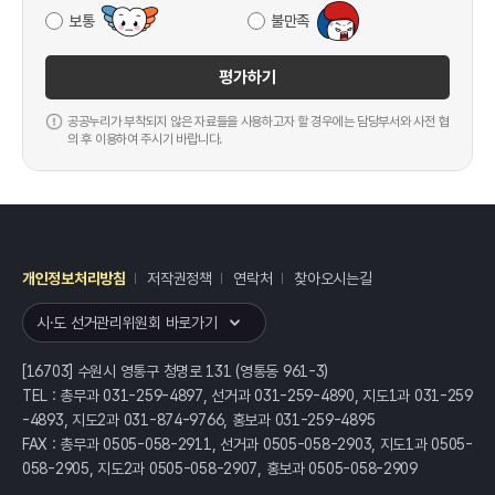
보통
불만족
평가하기
공공누리가 부착되지 않은 자료들을 사용하고자 할 경우에는 담당부서와 사전 협
의 후 이용하여 주시기 바랍니다.
개인정보처리방침
저작권정책
연락처
찾아오시는길
레이어
열기
시·도 선거관리위원회 바로가기
[16703] 수원시 영통구 청명로 131 (영통동 961-3)
TEL : 총무과 031-259-4897, 선거과 031-259-4890, 지도1과 031-259
-4893, 지도2과 031-874-9766, 홍보과 031-259-4895
FAX : 총무과 0505-058-2911, 선거과 0505-058-2903, 지도1과 0505-
058-2905, 지도2과 0505-058-2907, 홍보과 0505-058-2909