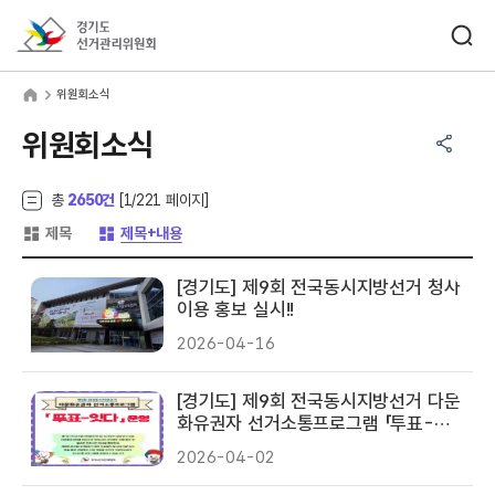
바로가기 메뉴
검색창 열기
경기도선거관리위원회
원회소식
home
위원회소식
공유하기 메뉴
열기
위원회소식
총
2650건
[
1
/221 페이지]
게시글 목록 형태 -
게시글 목록 형태 -
제목
제목+내용
[경기도] 제9회 전국동시지방선거 청사
이용 홍보 실시!!
2026-04-16
[경기도] 제9회 전국동시지방선거 다문
화유권자 선거소통프로그램 「투표-잇
다」 운영
2026-04-02