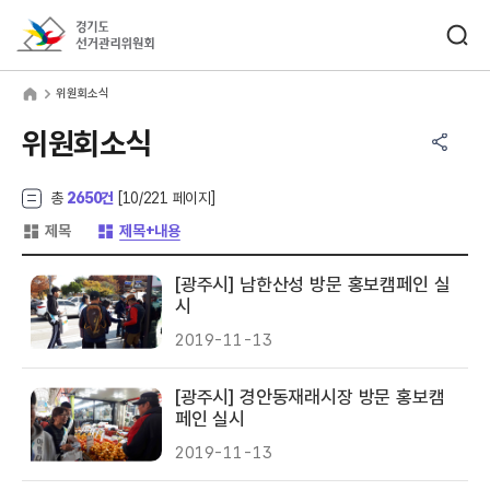
바로가기 메뉴
검색창 열기
경기도선거관리위원회
원회소식
home
위원회소식
공유하기 메뉴
열기
위원회소식
총
2650건
[
10
/221 페이지]
게시글 목록 형태 -
게시글 목록 형태 -
제목
제목+내용
[광주시] 남한산성 방문 홍보캠페인 실
시
2019-11-13
[광주시] 경안동재래시장 방문 홍보캠
페인 실시
2019-11-13