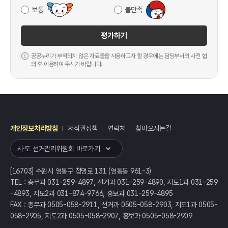
보통
불만족
평가하기
공공누리가 부착되지 않은 자료들을 사용하고자 할 경우에는 담당부서와 사전 협
의 후 이용하여 주시기 바랍니다.
개인정보처리방침
저작권정책
연락처
찾아오시는길
레이어
열기
시·도 선거관리위원회 바로가기
[16703] 수원시 영통구 청명로 131 (영통동 961-3)
TEL : 총무과 031-259-4897, 선거과 031-259-4890, 지도1과 031-259
-4893, 지도2과 031-874-9766, 홍보과 031-259-4895
FAX : 총무과 0505-058-2911, 선거과 0505-058-2903, 지도1과 0505-
058-2905, 지도2과 0505-058-2907, 홍보과 0505-058-2909